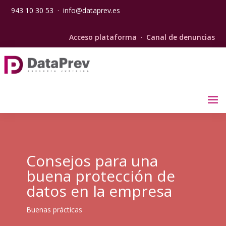
943 10 30 53
·
info@dataprev.es
Acceso plataforma
·
Canal de denuncias
Consejos para una
buena protección de
datos en la empresa
Buenas prácticas